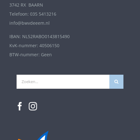
3742 RX BAARN
Telefoon: 035 5413216
info@bwvdeeem.nl
IBAN: NL52RABO0143815490
KvK-nummer: 40506150
BTW-nummer: Geen
Zoeken
naar: