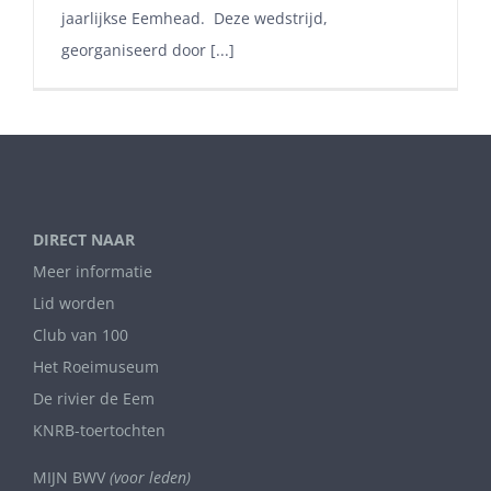
jaarlijkse Eemhead. Deze wedstrijd,
georganiseerd door [...]
DIRECT NAAR
Meer informatie
Lid worden
Club van 100
Het Roeimuseum
De rivier de Eem
KNRB-toertochten
MIJN BWV
(voor leden)