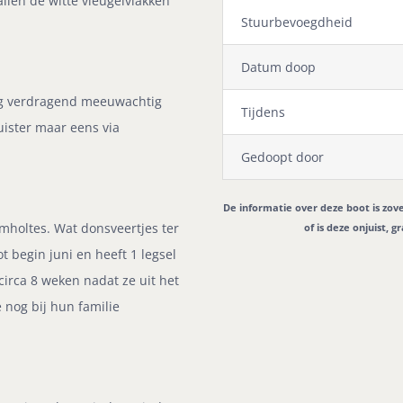
allen de witte vleugelvlakken
Stuurbevoegdheid
Datum doop
erig verdragend meeuwachtig
Tijdens
uister maar eens via
Gedoopt door
De informatie over deze boot is zov
omholtes. Wat donsveertjes ter
of is deze onjuist, 
ot begin juni en heeft 1 legsel
circa 8 weken nadat ze uit het
 nog bij hun familie