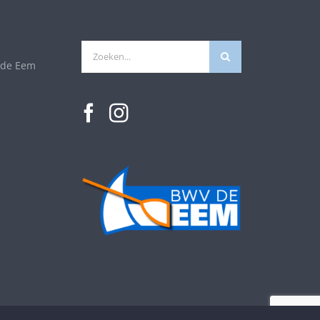
Zoeken
 de Eem
naar: