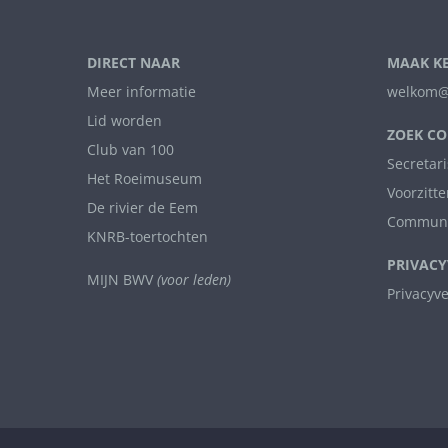
DIRECT NAAR
MAAK K
Meer informatie
welkom@
Lid worden
ZOEK CO
Club van 100
Secretari
Het Roeimuseum
Voorzitte
De rivier de Eem
Communi
KNRB-toertochten
PRIVACY
MIJN BWV
(voor leden)
Privacyv