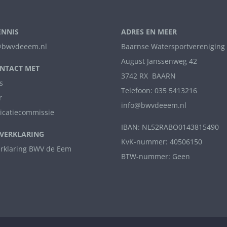
ENNIS
ADRES EN MEER
bwvdeeem.nl
Baarnse Watersportvereniging
August Janssenweg 42
NTACT MET
3742 RX BAARN
s
Telefoon: 035 5413216
r
info@bwvdeeem.nl
catiecommissie
IBAN: NL52RABO0143815490
VERKLARING
KvK-nummer: 40506150
erklaring BWV de Eem
BTW-nummer: Geen