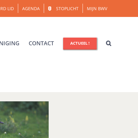
RD LID
AGENDA
STOPLICHT
MIJN BWV
NIGING
CONTACT
ACTUEEL !