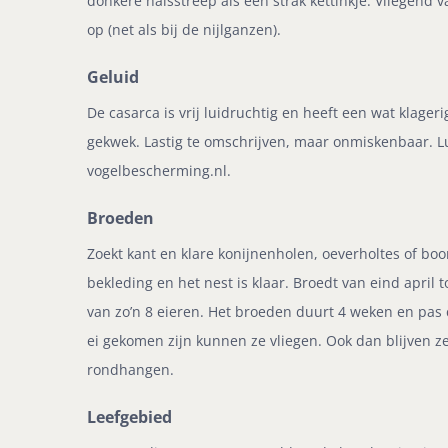
donkere halsstreep als een strak kettinkje. Vliegend v
op (net als bij de nijlganzen).
Geluid
De casarca is vrij luidruchtig en heeft een wat klag
gekwek. Lastig te omschrijven, maar onmiskenbaar. L
vogelbescherming.nl.
Broeden
Zoekt kant en klare konijnenholen, oeverholtes of bo
bekleding en het nest is klaar. Broedt van eind april t
van zo’n 8 eieren. Het broeden duurt 4 weken en pas 
ei gekomen zijn kunnen ze vliegen. Ook dan blijven ze
rondhangen.
Leefgebied