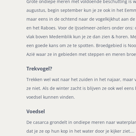
Grote ondiepe meren met voldoende beschutting is wa
augustus, begin september kun je ze ook in het Eemme
maar eens in de ochtend naar de vogelkijkhut aan d
en het Raboes. Voor de IJsselmeer-zeilers onder ons: 
vlak boven Medemblik kun je ze dan zien & horen. Met
een goede kans om ze te spotten. Broedgebied is No
Azië waar ze in gebieden met steppen en meren bro
Trekvogel?
Trekken wel wat naar het zuiden in het najaar, maar 
ze niet. Als de winter zacht is blijven ze ook wel eens
voedsel kunnen vinden.
Voedsel
De casarca grondelt in ondiepe meren naar waterplan
dat je ze op hun kop in het water door je kijker ziet….