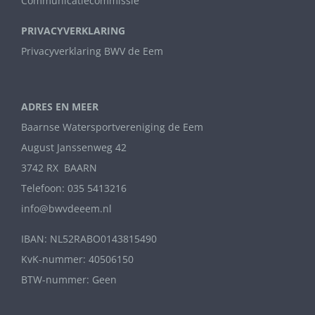
Communicatiecommissie
PRIVACYVERKLARING
Privacyverklaring BWV de Eem
ADRES EN MEER
Baarnse Watersportvereniging de Eem
August Janssenweg 42
3742 RX BAARN
Telefoon: 035 5413216
info@bwvdeeem.nl
IBAN: NL52RABO0143815490
KvK-nummer: 40506150
BTW-nummer: Geen