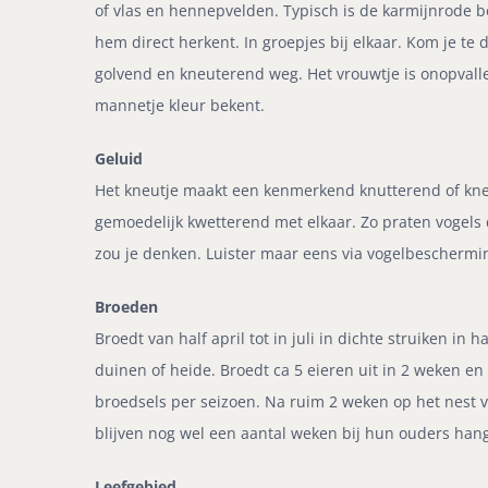
of vlas en hennepvelden. Typisch is de karmijnrode b
hem direct herkent. In groepjes bij elkaar. Kom je te d
golvend en kneuterend weg. Het vrouwtje is onopvalle
mannetje kleur bekent.
Geluid
Het kneutje maakt een kenmerkend knutterend of kneu
gemoedelijk kwetterend met elkaar. Zo praten vogels d
zou je denken. Luister maar eens via vogelbeschermi
Broeden
Broedt van half april tot in juli in dichte struiken in h
duinen of heide. Broedt ca 5 eieren uit in 2 weken en
broedsels per seizoen. Na ruim 2 weken op het nest v
blijven nog wel een aantal weken bij hun ouders han
Leefgebied