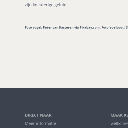
zijn kneuterige geluid.
Foto vogel: Peter van Kasteren via Pixabay.com. Foto ‘roeiboot’: S
DIRECT NAAR
MAAK K
Meer informatie
welkom@