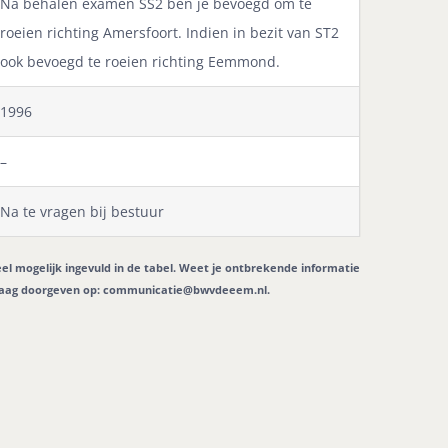
Na behalen examen SS2 ben je bevoegd om te
roeien richting Amersfoort. Indien in bezit van ST2
ook bevoegd te roeien richting Eemmond.
1996
–
Na te vragen bij bestuur
eel mogelijk ingevuld in de tabel. Weet je ontbrekende informatie
graag doorgeven op:
communicatie@bwvdeeem.nl
.