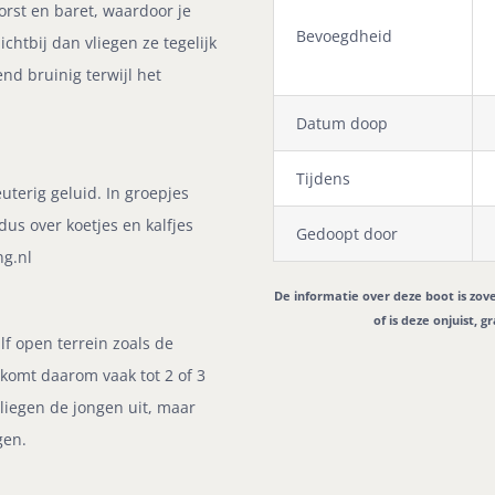
orst en baret, waardoor je
Bevoegdheid
ichtbij dan vliegen ze tegelijk
nd bruinig terwijl het
Datum doop
Tijdens
terig geluid. In groepjes
us over koetjes en kalfjes
Gedoopt door
ng.nl
De informatie over deze boot is zov
of is deze onjuist, 
alf open terrein zoals de
 komt daarom vaak tot 2 of 3
liegen de jongen uit, maar
gen.