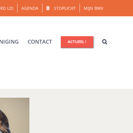
RD LID
AGENDA
STOPLICHT
MIJN BWV
NIGING
CONTACT
ACTUEEL !