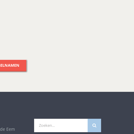
GELNAMEN
Zoeken
 de Eem
naar: