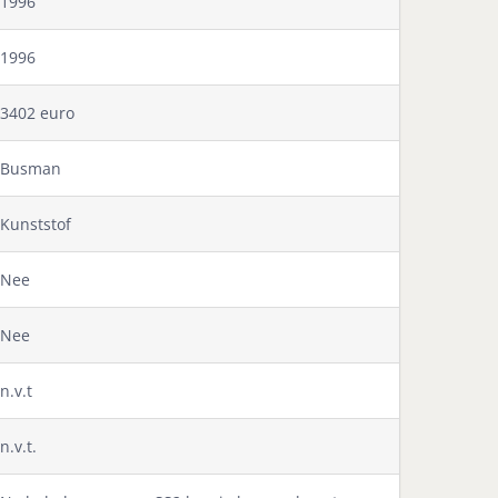
1996
1996
3402 euro
Busman
Kunststof
Nee
Nee
n.v.t
n.v.t.