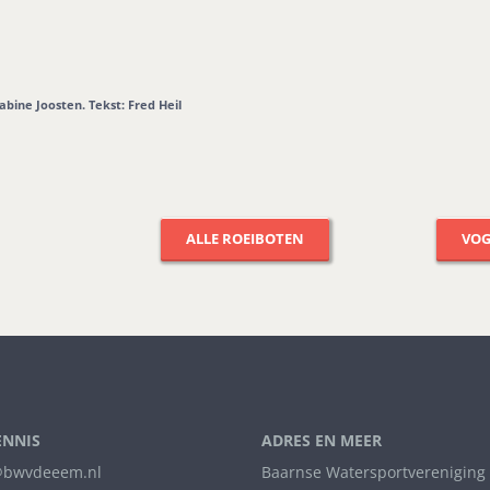
abine Joosten. Tekst: Fred Heil
ALLE ROEIBOTEN
VO
ENNIS
ADRES EN MEER
bwvdeeem.nl
Baarnse Watersportvereniging