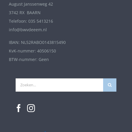
August Janssenweg 42
3742 RX BAARN
Telefoon: 035 5413216
info@bwvdeeem.nl
IBAN: NL52RABO0143815490
KvK-nummer: 40506150
BTW-nummer: Geen
Zoeken
naar: