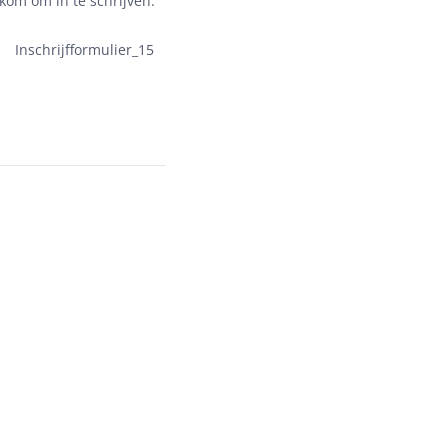
lkom om in te schrijven.
er.
Inschrijfformulier_15