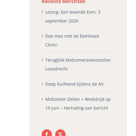
Recente berichten
Lezing: Een levende Eem, 3
september 2026
Doe mee met de Eemhead
Clinic!
Terugblik Midzomeravondzeilen
Loosdrecht
Doop Kuifeend tijdens de AV
Midzomer-Zeilen + Wedstrijd op
19 juni – Herhaling van bericht
oop Kuifeend tijdens de
Grijp je kans, roei in de
Pl
V
Gans!
Je