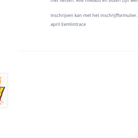
met fietsen. Alle niveaus en boten zijn we
Inschrijven kan met het inschrijfformuli
april Eemlintrace