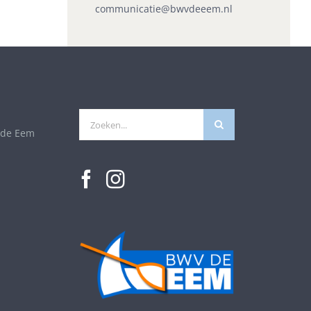
communicatie@bwvdeeem.nl
Zoeken
 de Eem
naar: