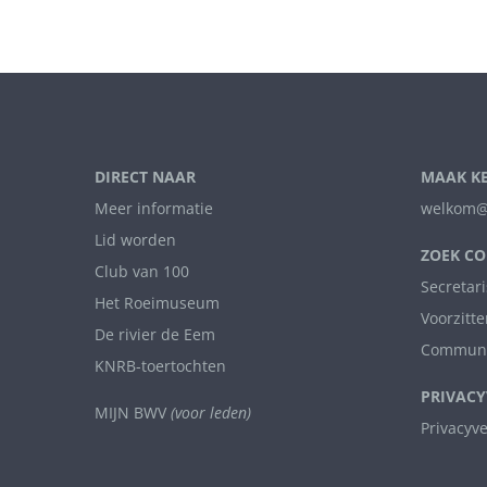
DIRECT NAAR
MAAK K
Meer informatie
welkom@
Lid worden
ZOEK CO
Club van 100
Secretari
Het Roeimuseum
Voorzitte
De rivier de Eem
Communi
KNRB-toertochten
PRIVACY
MIJN BWV
(voor leden)
Privacyv