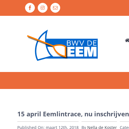
Ga
Facebook
Instagram
E-
naar
mail
inhoud
15 april Eemlintrace, nu inschrijven
Published On: maart 12th, 2018
By
Nella de Koster
Cate