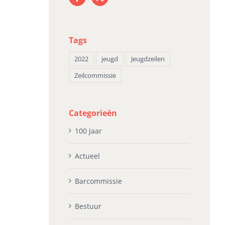
ni 16th, 2026
april 23rd, 2026
apr
Tags
2022
jeugd
Jeugdzeilen
Zeilcommissie
Categorieën
100 Jaar
Actueel
Barcommissie
Bestuur