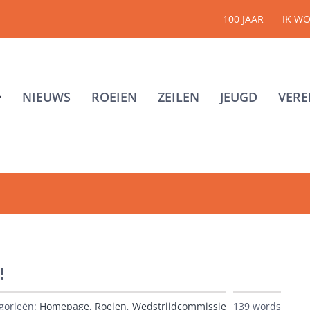
100 JAAR
IK WO
NIEUWS
ROEIEN
ZEILEN
JEUGD
VERE
!
gorieën:
Homepage
,
Roeien
,
Wedstrijdcommissie
139 words