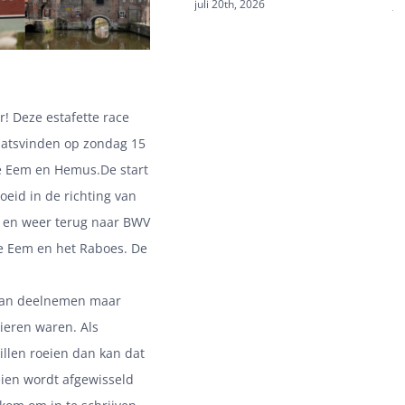
juli 20th, 2026
ju
r! Deze estafette race
aatsvinden op zondag 15
e Eem en Hemus.De start
oeid in de richting van
 en weer terug naar BWV
e Eem en het Raboes. De
 kan deelnemen maar
ieren waren. Als
illen roeien dan kan dat
eien wordt afgewisseld