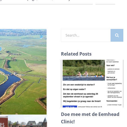
Zoeken
naar:
Related Posts
Doe mee met de Eemhead
D
Clinic!
A