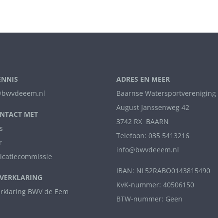
ENNIS
ADRES EN MEER
bwvdeeem.nl
Baarnse Watersportvereniging
August Janssenweg 42
NTACT MET
3742 RX BAARN
s
Telefoon: 035 5413216
r
info@bwvdeeem.nl
catiecommissie
IBAN: NL52RABO0143815490
VERKLARING
KvK-nummer: 40506150
erklaring BWV de Eem
BTW-nummer: Geen