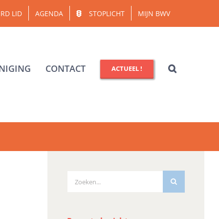
RD LID
AGENDA
STOPLICHT
MIJN BWV
NIGING
CONTACT
ACTUEEL !
Zoeken
naar: