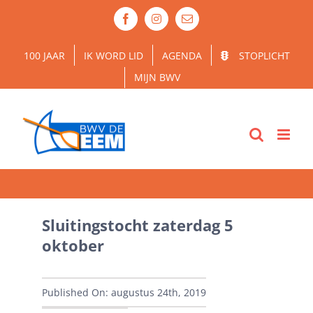
Ga
Facebook
Instagram
E-
naar
mail
inhoud
100 JAAR
IK WORD LID
AGENDA
STOPLICHT
MIJN BWV
Sluitingstocht zaterdag 5
oktober
Published On: augustus 24th, 2019