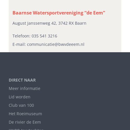
Baarnse Watersportvereniging “de Eem”
August Janssenweg 42, 3742 RX Baarn
Telefoon:
035 541 3216
E-mail:
communicatie@bwvdeeem.nl
DIRECT NAAR
Meer informatie
Lid worden
Club van 100
Het Roeimuseum
De rivier de Eem