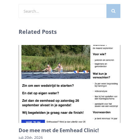
Zoeken
naar:
Related Posts
Doe mee met de Eemhead Clinic!
Doop Ku
juli 20th, 2026
juni 16th,