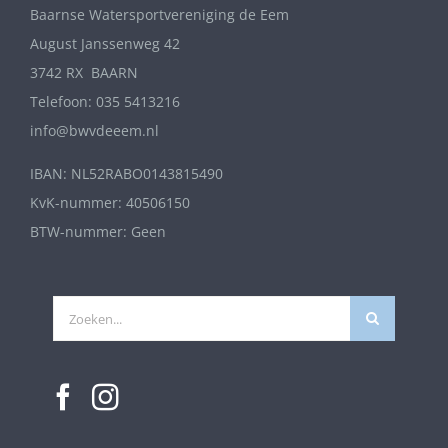
Baarnse Watersportvereniging de Eem
August Janssenweg 42
3742 RX BAARN
Telefoon: 035 5413216
info@bwvdeeem.nl
IBAN: NL52RABO0143815490
KvK-nummer: 40506150
BTW-nummer: Geen
Zoeken
naar: