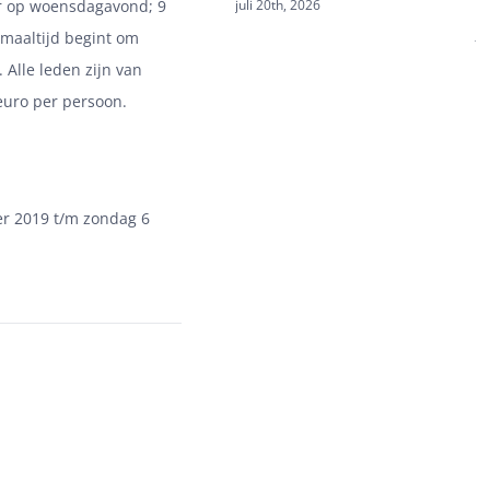
L
juli 20th, 2026
r op woensdagavond; 9
ju
 maaltijd begint om
 Alle leden zijn van
euro per persoon.
r 2019 t/m zondag 6