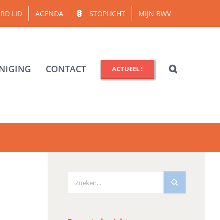
RD LID
AGENDA
STOPLICHT
MIJN BWV
NIGING
CONTACT
ACTUEEL !
Zoeken
naar: