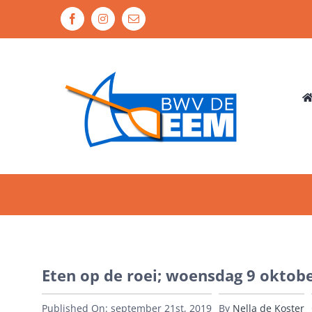
Ga
Facebook
Instagram
E-
naar
mail
inhoud
Eten op de roei; woensdag 9 oktob
Published On: september 21st, 2019
By
Nella de Koster