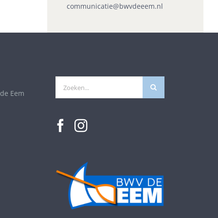
communicatie@bwvdeeem.nl
Zoeken
 de Eem
naar: