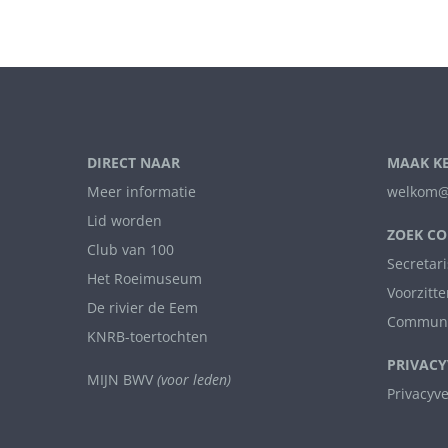
DIRECT NAAR
MAAK K
Meer informatie
welkom@
Lid worden
ZOEK CO
Club van 100
Secretari
Het Roeimuseum
Voorzitte
De rivier de Eem
Communi
KNRB-toertochten
PRIVACY
MIJN BWV
(voor leden)
Privacyv