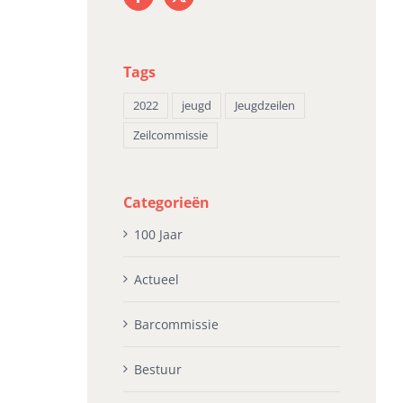
oosdrecht
He
juni 16th, 2026
li 20th, 2026
mei
Tags
2022
jeugd
Jeugdzeilen
Zeilcommissie
Categorieën
100 Jaar
Actueel
Barcommissie
Bestuur