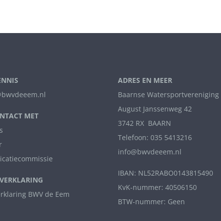
ENNIS
ADRES EN MEER
bwvdeeem.nl
Baarnse Watersportvereniging
August Janssenweg 42
NTACT MET
3742 RX BAARN
s
Telefoon: 035 5413216
r
info@bwvdeeem.nl
catiecommissie
IBAN: NL52RABO0143815490
VERKLARING
KvK-nummer: 40506150
erklaring BWV de Eem
BTW-nummer: Geen