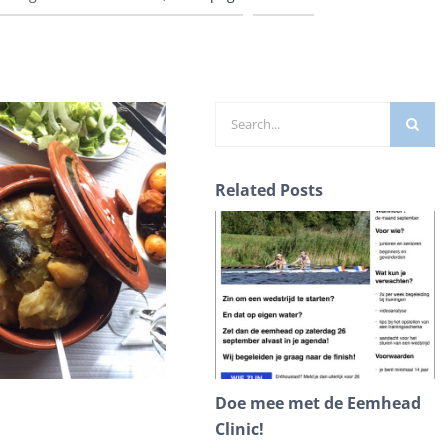
Zoeken
naar:
Related Posts
Doe mee met de Eemhead
T
Clinic!
M