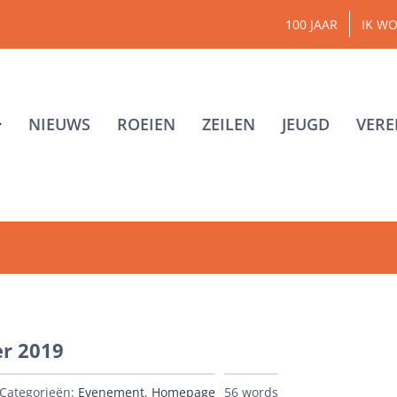
100 JAAR
IK WO
NIEUWS
ROEIEN
ZEILEN
JEUGD
VERE
er 2019
Categorieën:
Evenement
,
Homepage
56 words