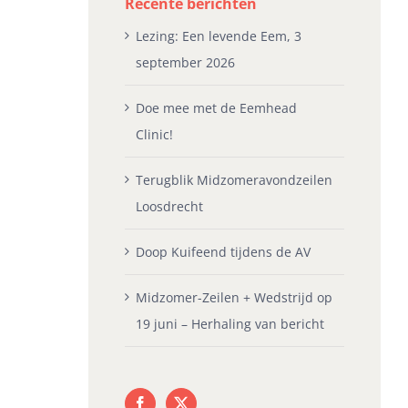
Recente berichten
Lezing: Een levende Eem, 3
september 2026
Doe mee met de Eemhead
Clinic!
Terugblik Midzomeravondzeilen
Loosdrecht
Doop Kuifeend tijdens de AV
Midzomer-Zeilen + Wedstrijd op
19 juni – Herhaling van bericht
erugblik
Doop Kuifeend tijdens de
Mi
idzomeravondzeilen
AV
We