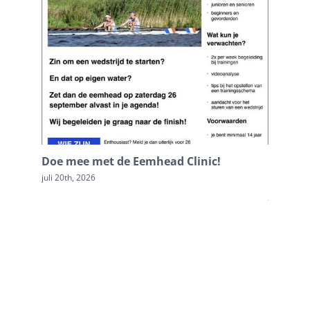
Doe mee met de Eemhead Clinic!
Terugb
Loosdr
juli 20th, 2026
juli 20th, 