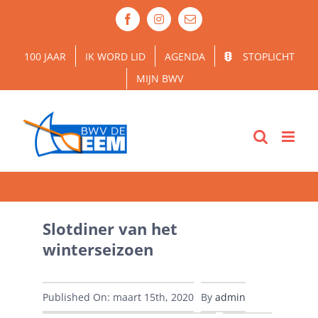
Ga
Facebook
Instagram
E-
naar
mail
inhoud
100 JAAR
IK WORD LID
AGENDA
STOPLICHT
MIJN BWV
Slotdiner van het
winterseizoen
Published On: maart 15th, 2020
By
admin