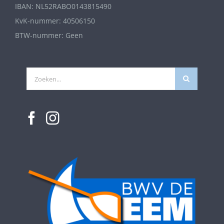
IBAN: NL52RABO0143815490
KvK-nummer: 40506150
BTW-nummer: Geen
Zoeken
naar: