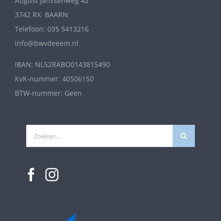
August Janssenweg 42
3742 RX BAARN
Telefoon: 035 5413216
info@bwvdeeem.nl
IBAN: NL52RABO0143815490
KvK-nummer: 40506150
BTW-nummer: Geen
Zoeken
naar: