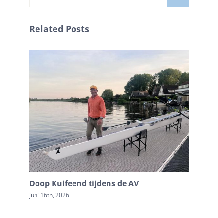
naar:
Related Posts
Doop Kuifeend tijdens de AV
In mem
juni 16th, 2026
april 17th,