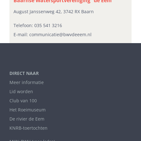
Baarnse Watersportvereniging “de Eem”
August Janssenweg 42, 3742 RX Baarn
Telefoon:
035 541 3216
E-mail:
communicatie@bwvdeeem.nl
DIRECT NAAR
Meer informatie
Lid worden
Club van 100
Het Roeimuseum
De rivier de Eem
KNRB-toertochten