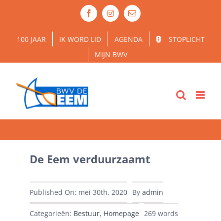
Ga
Facebook
Instagram
E-
naar
mail
inhoud
100 JAAR
IK WORD LID
AGENDA
STOPLICHT
MIJN BWV
De Eem verduurzaamt
Published On: mei 30th, 2020
By
admin
Categorieën:
Bestuur
,
Homepage
269 words