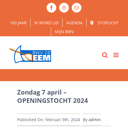
Ga
Facebook
Instagram
E-
naar
mail
inhoud
100 JAAR
IK WORD LID
AGENDA
STOPLICHT
MIJN BWV
Zondag 7 april –
OPENINGSTOCHT 2024
Published On: februari 9th, 2024
By
admin