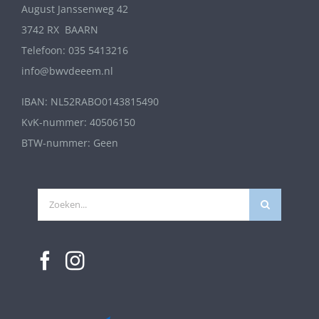
August Janssenweg 42
3742 RX BAARN
Telefoon: 035 5413216
info@bwvdeeem.nl
IBAN: NL52RABO0143815490
KvK-nummer: 40506150
BTW-nummer: Geen
Zoeken
naar: