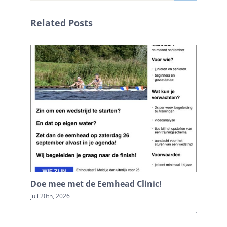
Related Posts
Doe mee met de Eemhead Clinic!
Terugb
Loosdr
juli 20th, 2026
juli 20th, 