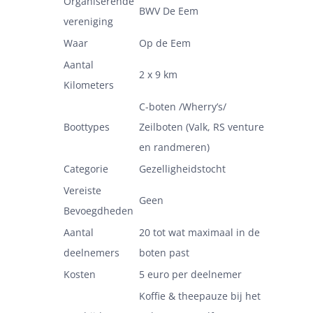
Organiserende
BWV De Eem
vereniging
Waar
Op de Eem
Aantal
2 x 9 km
Kilometers
C-boten /Wherry’s/
Boottypes
Zeilboten (Valk, RS venture
en randmeren)
Categorie
Gezelligheidstocht
Vereiste
Geen
Bevoegdheden
Aantal
20 tot wat maximaal in de
deelnemers
boten past
Kosten
5 euro per deelnemer
Koffie & theepauze bij het