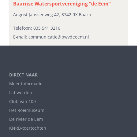
Baarnse Watersportvereniging “de Eem”
August Janssenweg 42, 3742 RX Baarn
Telefoon:
035 541 3216
E-mail:
communicatie@bwvdeeem.nl
DIRECT NAAR
Meer informatie
Lid worden
Club van 100
Het Roeimuseum
De rivier de Eem
KNRB-toertochten