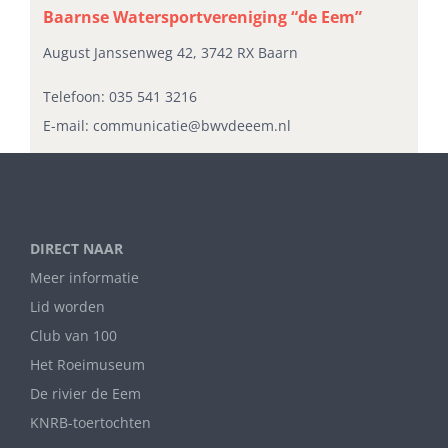
Baarnse Watersportvereniging “de Eem”
August Janssenweg 42, 3742 RX Baarn
Telefoon:
035 541 3216
E-mail:
communicatie@bwvdeeem.nl
DIRECT NAAR
Meer informatie
Lid worden
Club van 100
Het Roeimuseum
De rivier de Eem
KNRB-toertochten