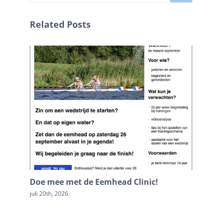
naar:
Related Posts
Doe mee met de Eemhead Clinic!
Terugb
Loosdr
juli 20th, 2026
juli 20th, 