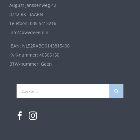
August Janssenweg 42
3742 RX BAARN
Telefoon: 035 5413216
info@bwvdeeem.nl
IBAN: NL52RABO0143815490
KvK-nummer: 40506150
BTW-nummer: Geen
Zoeken
naar: