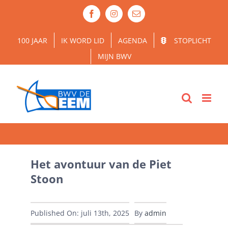
Ga
Facebook
Instagram
E-
naar
mail
inhoud
100 JAAR
IK WORD LID
AGENDA
STOPLICHT
MIJN BWV
Het avontuur van de Piet
Stoon
Published On: juli 13th, 2025
By
admin