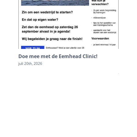
Doe mee met de Eemhead Clinic!
Terugb
Loosdr
juli 20th, 2026
juli 20th, 