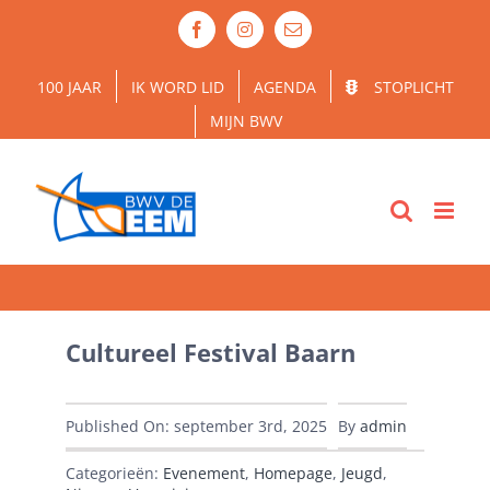
Ga
Facebook
Instagram
E-
naar
mail
inhoud
100 JAAR
IK WORD LID
AGENDA
STOPLICHT
MIJN BWV
Cultureel Festival Baarn
Published On: september 3rd, 2025
By
admin
Categorieën:
Evenement
,
Homepage
,
Jeugd
,