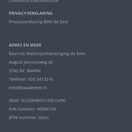
Communicatiecommissie
PRIVACYVERKLARING
Privacyverklaring BWV de Eem
ADRES EN MEER
Baarnse Watersportvereniging de Eem
August Janssenweg 42
3742 RX BAARN
Telefoon: 035 5413216
info@bwvdeeem.nl
IBAN: NL52RABO0143815490
KvK-nummer: 40506150
BTW-nummer: Geen