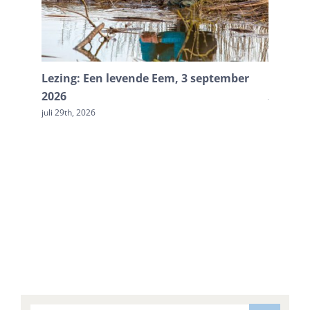
Lezing: Een levende Eem, 3 september
Doe me
2026
juli 20th, 
juli 29th, 2026