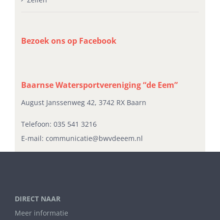
Bezoek ons op Facebook
Baarnse Watersportvereniging “de Eem”
August Janssenweg 42, 3742 RX Baarn
Telefoon:
035 541 3216
E-mail:
communicatie@bwvdeeem.nl
DIRECT NAAR
Meer informatie