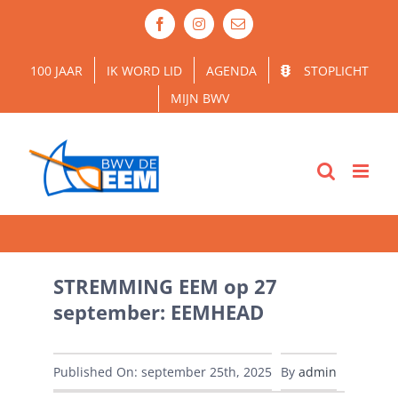
Ga
Facebook
Instagram
E-
naar
mail
inhoud
100 JAAR
IK WORD LID
AGENDA
STOPLICHT
MIJN BWV
STREMMING EEM op 27
september: EEMHEAD
Published On: september 25th, 2025
By
admin