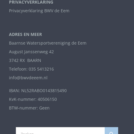
PRIVACYVERKLARING
Privacyverklaring BWV de Eem
ADRES EN MEER
Baarnse Watersportvereniging de Eem
August Janssenweg 42
3742 RX BAARN
Telefoon: 035 5413216
info@bwvdeeem.nl
IBAN: NL52RABO0143815490
KvK-nummer: 40506150
BTW-nummer: Geen
Zoeken