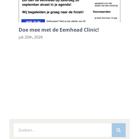
Doe mee met de Eemhead Clinic!
Doop Ku
juli 20th, 2026
juni 16th,
Zoeken
naar: