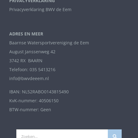
PRIVACYVERKLARING
Privacyverklaring BWV de Eem
ADRES EN MEER
Baarnse Watersportvereniging de Eem
August Janssenweg 42
3742 RX BAARN
Telefoon: 035 5413216
info@bwvdeeem.nl
IBAN: NL52RABO0143815490
KvK-nummer: 40506150
BTW-nummer: Geen
Zoeken