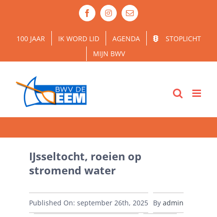
Ga
Facebook
Instagram
E-
naar
mail
inhoud
100 JAAR
IK WORD LID
AGENDA
STOPLICHT
MIJN BWV
IJsseltocht, roeien op
stromend water
Published On: september 26th, 2025
By
admin