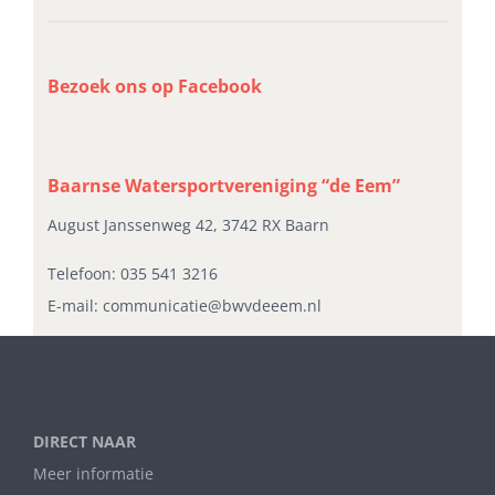
Bezoek ons op Facebook
Baarnse Watersportvereniging “de Eem”
August Janssenweg 42, 3742 RX Baarn
Telefoon:
035 541 3216
E-mail:
communicatie@bwvdeeem.nl
DIRECT NAAR
Meer informatie