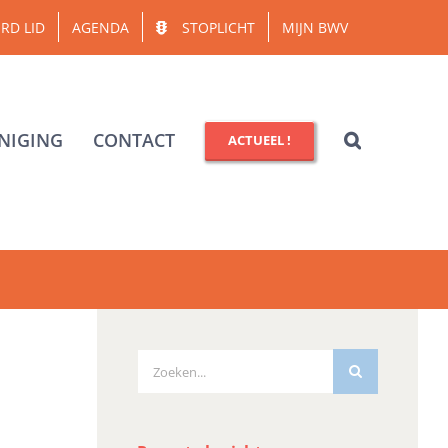
RD LID
AGENDA
STOPLICHT
MIJN BWV
NIGING
CONTACT
ACTUEEL !
Zoeken
naar: