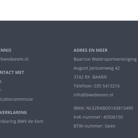
ENNIS
ADRES EN MEER
bwvdeeem.nl
Baarnse Watersportvereniging
August Janssenweg 42
NTACT MET
3742 RX BAARN
s
Telefoon: 035 5413216
r
info@bwvdeeem.nl
catiecommissie
IBAN: NL52RABO0143815490
VERKLARING
KvK-nummer: 40506150
erklaring BWV de Eem
BTW-nummer: Geen