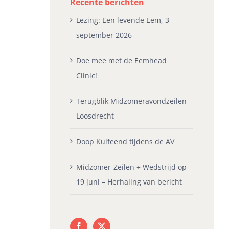
Recente berichten
Lezing: Een levende Eem, 3
september 2026
Doe mee met de Eemhead
Clinic!
Terugblik Midzomeravondzeilen
Loosdrecht
Doop Kuifeend tijdens de AV
Midzomer-Zeilen + Wedstrijd op
19 juni – Herhaling van bericht
oe mee met de Eemhead
Terugblik
Do
linic!
Midzomeravondzeilen
AV