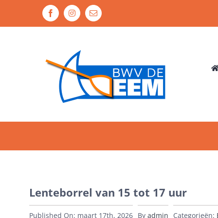
Ga
Facebook
Instagram
E-
naar
mail
inhoud
Lenteborrel van 15 tot 17 uur
Published On: maart 17th, 2026
By
admin
Categorieën: