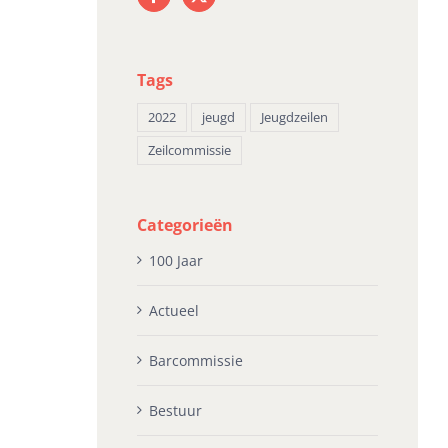
Loosdrecht
li 20th, 2026
jun
juli 20th, 2026
Tags
2022
jeugd
Jeugdzeilen
Zeilcommissie
Categorieën
100 Jaar
Actueel
Barcommissie
Bestuur