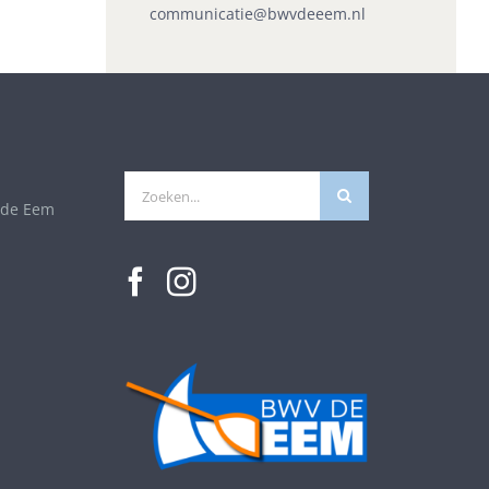
communicatie@bwvdeeem.nl
Zoeken
 de Eem
naar: