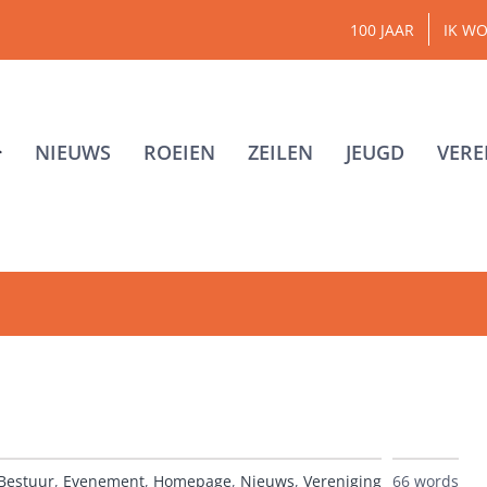
100 JAAR
IK WO
NIEUWS
ROEIEN
ZEILEN
JEUGD
VERE
Bestuur
,
Evenement
,
Homepage
,
Nieuws
,
Vereniging
66 words