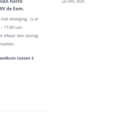
 van harte
juli 29th, 2026
ju
BWV de Eem.
 niet doorging, is er
– 17:00 uur.
we elkaar dan alsnog
tmoeten.
e welkom tussen 3