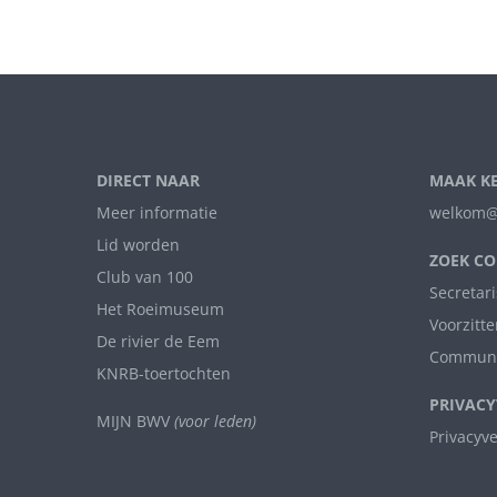
DIRECT NAAR
MAAK K
Meer informatie
welkom@
Lid worden
ZOEK CO
Club van 100
Secretari
Het Roeimuseum
Voorzitte
De rivier de Eem
Communi
KNRB-toertochten
PRIVACY
MIJN BWV
(voor leden)
Privacyv