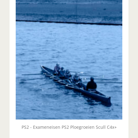
Je werkt samen met andere roeiers en volgt de
commando’s van een stuurvrouw of -man op.
UITLEG
PS2 - Exameneisen PS2 Ploegroeien Scull C4x+