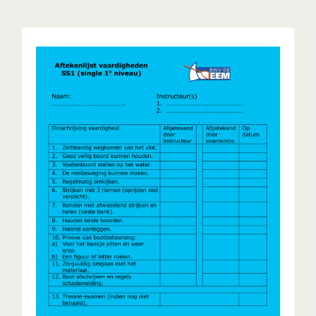
SS1 - Single Scull - Single 1e
niveau
Single 1e niveau is het eerste niveau, in een
éénpersoons Liteboat, het eerste doel voor een
beginnende roeier.
UITLEG