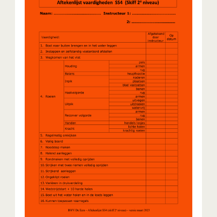
SS4 - Single Scull - Skiff 2e
niveau
SS4 betekent Skiff 2e niveau, het niveau dat direct
volgt op SS3. Dit is het hoogste niveau van single
roeien.
UITLEG