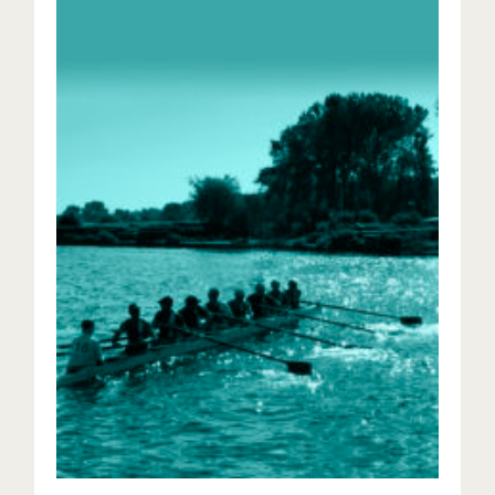
2e niveau
Roeien in een ploeg in een boordboot op het
hoogste niveau glad, in een 4+ of 8+.
UITLEG