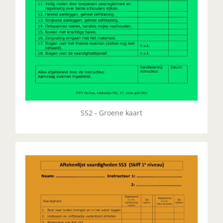
SS2 - Groene kaart
SS3 - Single Scull - SKIFF 1e
niveau
SS3 betekent Skiff 1e niveau, het niveau dat direct
volgt op SS2. Je stapt over van een C1-boot naar