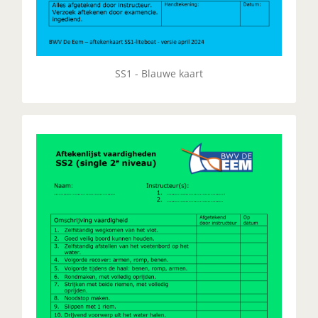
SS1 - Blauwe kaart
SS2 - Single Scull - Single 2e
niveau
SS2 betekent Single 2e niveau, dit volgt direct op
SS1 en is stap 2 voor een startende roeier. Je lest in
een C1.
UITLEG