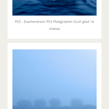
PS3 - Exameneisen PS3 Ploegroeien Scull glad 1e
niveau
PS4 - Ploegroeien Scull Glad 2e
niveau
Roeien in een ploeg, in een gladde scull boot, op
het hoogste niveau. Dit kan zijn een 4x+ of een 8x+.
UITLEG