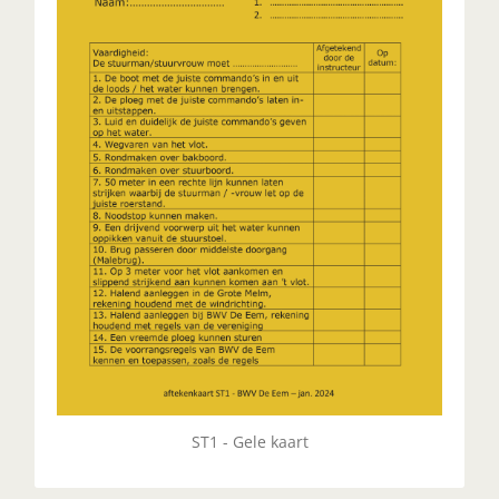
C-boot, meestal een C4x+.
UITLEG
ST1 - Gele kaart