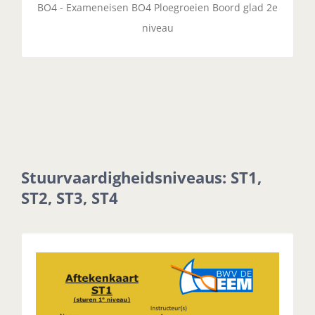
BO4 - Exameneisen BO4 Ploegroeien Boord glad 2e
niveau
Stuurvaardigheidsniveaus: ST1,
ST2, ST3, ST4
ST1 - Sturen in C-boot 1e
niveau
Sturen van een ploeg op beginnersniveau, in een