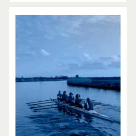
PS3 - Ploegroeien Scull Glad 1e
niveau
Roeien in een ploeg, in een scullboot van 1e niveau
glad.
UITLEG