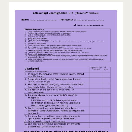
ST2 - Sturen in C-boot 2e
niveau
Sturen van een ploeg op tweede niveau, in een C-
boot, meestal een C4x+.
UITLEG