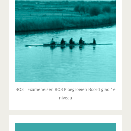
UITLEG
BO3 - Exameneisen BO3 Ploegroeien Boord glad 1e
niveau
BO4 - Ploegroeien Boord Glad