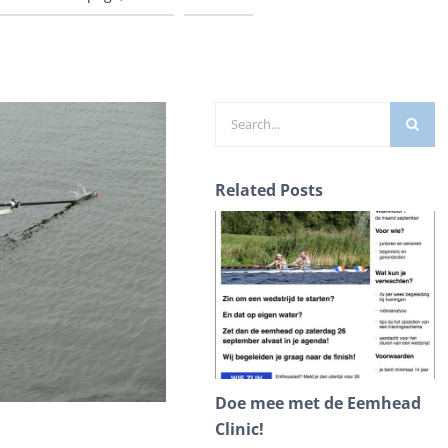
Zoeken
naar:
Related Posts
Doe mee met de Eemhead
D
Clinic!
A