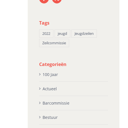
ni 16th, 2026
april 23rd, 2026
apr
Tags
2022
jeugd
Jeugdzeilen
Zeilcommissie
Categorieën
100 Jaar
Actueel
Barcommissie
Bestuur