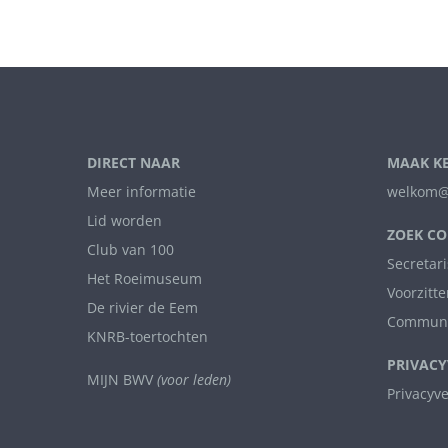
DIRECT NAAR
MAAK K
Meer informatie
welkom@
Lid worden
ZOEK CO
Club van 100
Secretari
Het Roeimuseum
Voorzitte
De rivier de Eem
Communi
KNRB-toertochten
PRIVACY
MIJN BWV
(voor leden)
Privacyv