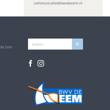
communicatie@bwvdeeem.nl
Zoeken
 de Eem
naar: