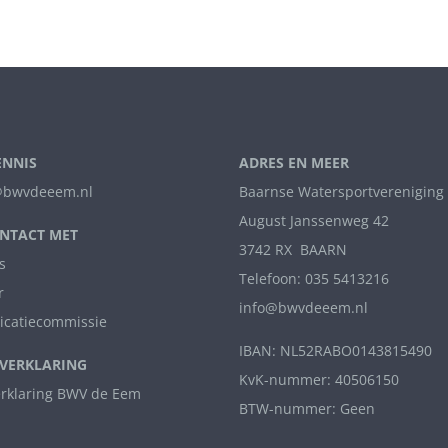
ENNIS
ADRES EN MEER
bwvdeeem.nl
Baarnse Watersportvereniging
August Janssenweg 42
NTACT MET
3742 RX BAARN
s
Telefoon: 035 5413216
r
info@bwvdeeem.nl
catiecommissie
IBAN: NL52RABO0143815490
VERKLARING
KvK-nummer: 40506150
erklaring BWV de Eem
BTW-nummer: Geen