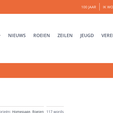
100 JAAR
IK WO
NIEUWS
ROEIEN
ZEILEN
JEUGD
VERE
orieën:
Homepage
,
Roeien
117 words