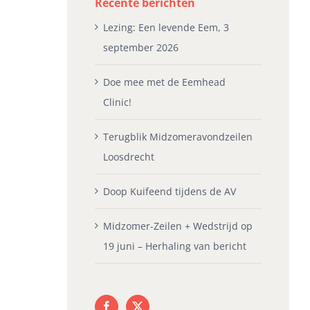
Recente berichten
Lezing: Een levende Eem, 3
september 2026
Doe mee met de Eemhead
Clinic!
Terugblik Midzomeravondzeilen
Loosdrecht
Doop Kuifeend tijdens de AV
Midzomer-Zeilen + Wedstrijd op
19 juni – Herhaling van bericht
oop Kuifeend tijdens de
Grijp je kans, roei in de
Pl
V
Gans!
Je