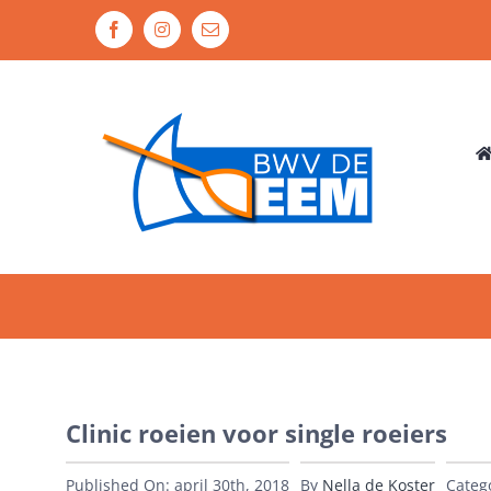
Ga
Facebook
Instagram
E-
naar
mail
inhoud
Clinic roeien voor single roeiers
Published On: april 30th, 2018
By
Nella de Koster
Categ