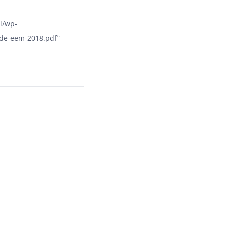
l/wp-
j-de-eem-2018.pdf”