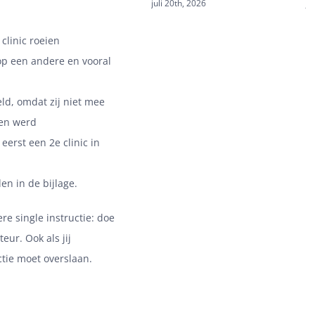
juli 20th, 2026
ju
clinic roeien
op een andere en vooral
eld, omdat zij niet mee
gen werd
eerst een 2e clinic in
n in de bijlage.
re single instructie:
doe
cteur.
Ook als jij
ctie moet overslaan.