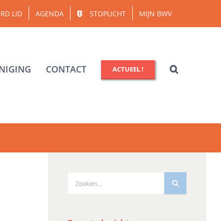
RD LID
AGENDA
STOPLICHT
MIJN BWV
NIGING
CONTACT
ACTUEEL !
Zoeken
naar: