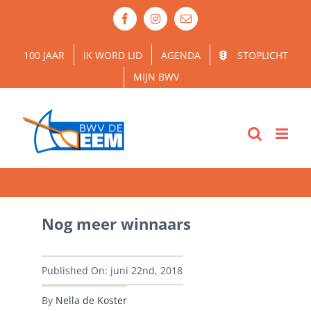
Ga
Facebook
Instagram
E-
naar
mail
inhoud
100 JAAR
IK WORD LID
AGENDA
STOPLICHT
MIJN BWV
Nog meer winnaars
Published On: juni 22nd, 2018
By
Nella de Koster