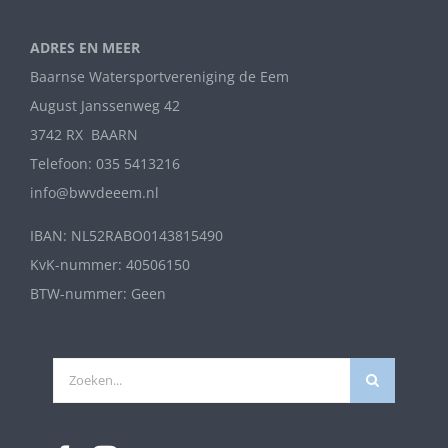
ADRES EN MEER
Baarnse Watersportvereniging de Eem
August Janssenweg 42
3742 RX BAARN
Telefoon: 035 5413216
info@bwvdeeem.nl
IBAN: NL52RABO0143815490
KvK-nummer: 40506150
BTW-nummer: Geen
Zoeken
naar: