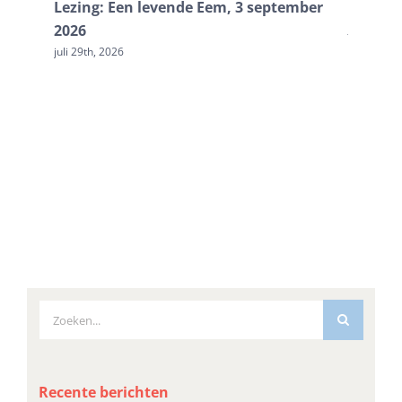
Lezing: Een levende Eem, 3 september
Doe me
2026
juli 20th, 
juli 29th, 2026
Zoeken
naar:
Recente berichten