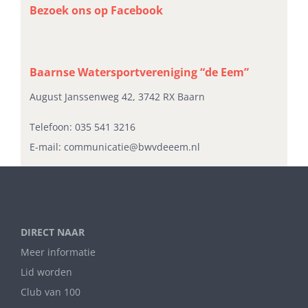
Bezoek ons op Facebook
Baarnse Watersportvereniging “de Eem”
August Janssenweg 42, 3742 RX Baarn
Telefoon:
035 541 3216
E-mail:
communicatie@bwvdeeem.nl
DIRECT NAAR
Meer informatie
Lid worden
Club van 100