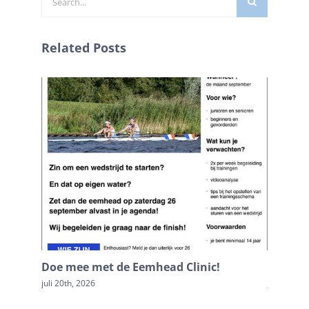
naar:
Related Posts
Doe mee met de Eemhead Clinic!
Doop Ku
juli 20th, 2026
juni 16th,