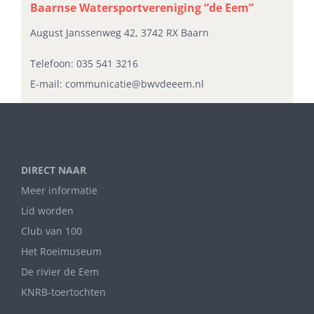
Baarnse Watersportvereniging “de Eem”
August Janssenweg 42, 3742 RX Baarn
Telefoon:
035 541 3216
E-mail:
communicatie@bwvdeeem.nl
DIRECT NAAR
Meer informatie
Lid worden
Club van 100
Het Roeimuseum
De rivier de Eem
KNRB-toertochten