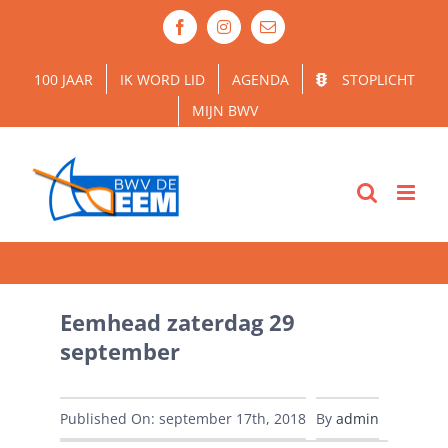
Ga
Facebook
Instagram
E-
naar
mail
inhoud
100 JAAR
IK WORD LID
AGENDA
STOPLICHT
MIJN BWV
Eemhead zaterdag 29
september
Published On: september 17th, 2018
By
admin