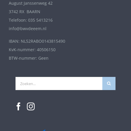
August Janssenweg 42
3742 RX BAARN
Telefoon: 035 5413216
info@bwvdeeem.nl
IBAN: NL52RABO0143815490
KvK-nummer: 40506150
BTW-nummer: Geen
Zoeken
naar: