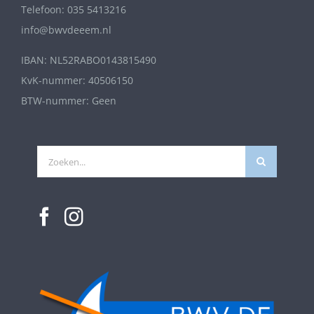
Telefoon: 035 5413216
info@bwvdeeem.nl
IBAN: NL52RABO0143815490
KvK-nummer: 40506150
BTW-nummer: Geen
Zoeken
naar: