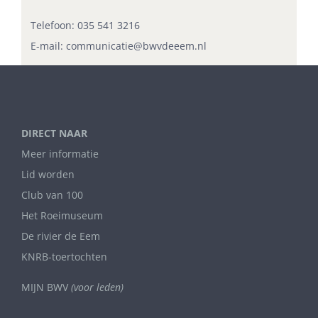
Telefoon:
035 541 3216
E-mail:
communicatie@bwvdeeem.nl
DIRECT NAAR
Meer informatie
Lid worden
Club van 100
Het Roeimuseum
De rivier de Eem
KNRB-toertochten
MIJN BWV
(voor leden)