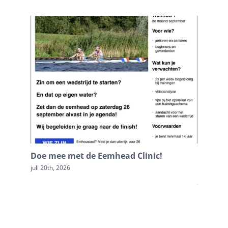
Doe mee met de Eemhead Clinic!
Terugb
Loosdr
juli 20th, 2026
juli 20th, 