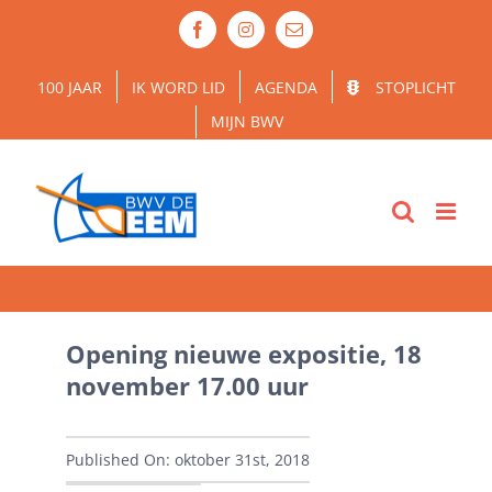
Ga
Facebook
Instagram
E-
naar
mail
inhoud
100 JAAR
IK WORD LID
AGENDA
STOPLICHT
MIJN BWV
Opening nieuwe expositie, 18
november 17.00 uur
Published On: oktober 31st, 2018