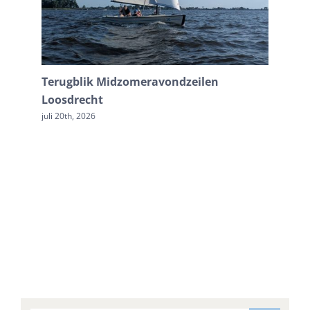
Terugblik Midzomeravondzeilen
Midzome
Loosdrecht
Herhali
juli 20th, 2026
mei 30th, 