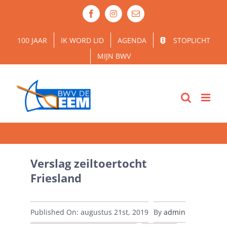
Ga
Facebook
Instagram
E-
naar
mail
inhoud
100 JAAR
IK WORD LID
AGENDA
STOPLICHT
MIJN BWV
Verslag zeiltoertocht
Friesland
Published On: augustus 21st, 2019
By
admin