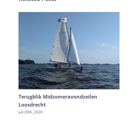
Terugblik Midzomeravondzeilen
Midzome
Loosdrecht
Herhali
juli 20th, 2026
mei 30th, 