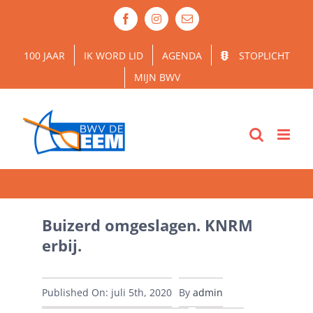
Ga
Facebook
Instagram
E-
naar
mail
inhoud
100 JAAR
IK WORD LID
AGENDA
STOPLICHT
MIJN BWV
Buizerd omgeslagen. KNRM
erbij.
Published On: juli 5th, 2020
By
admin