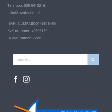
Telefoon: 035 5413216
info@bwvdeeem.nl
IBAN: NL52RABO0143815490
KvK-nummer: 40506150
BTW-nummer: Geen
Zoeken
naar: