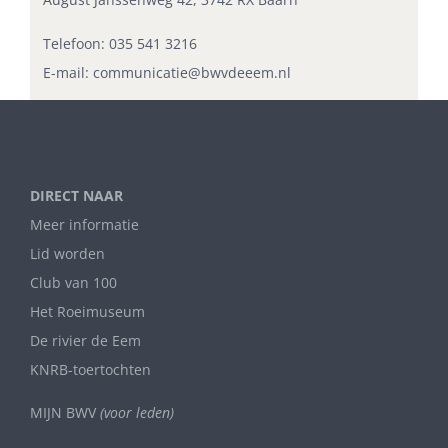
Telefoon:
035 541 3216
E-mail:
communicatie@bwvdeeem.nl
DIRECT NAAR
Meer informatie
Lid worden
Club van 100
Het Roeimuseum
De rivier de Eem
KNRB-toertochten
MIJN BWV
(voor leden)