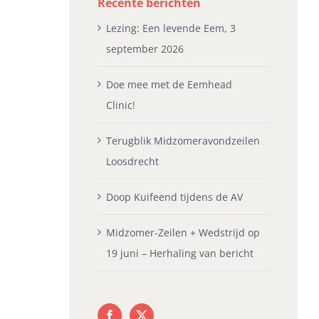
Recente berichten
Lezing: Een levende Eem, 3
september 2026
Doe mee met de Eemhead
Clinic!
Terugblik Midzomeravondzeilen
Loosdrecht
Doop Kuifeend tijdens de AV
Midzomer-Zeilen + Wedstrijd op
19 juni – Herhaling van bericht
idzomer-Zeilen +
Zeilen op het Sneekermeer
Pl
edstrijd op 19 juni –
Je
mei 19th, 2026