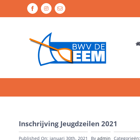
Ga
Facebook
Instagram
E-
naar
mail
inhoud
Inschrijving Jeugdzeilen 2021
Published On: januari 30th, 2021
By
admin
Categorieën