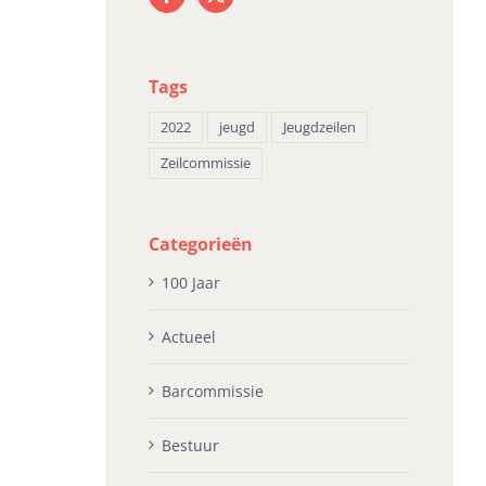
erhaling van bericht
apr
i 30th, 2026
Tags
2022
jeugd
Jeugdzeilen
Zeilcommissie
Categorieën
100 Jaar
Actueel
Barcommissie
Bestuur