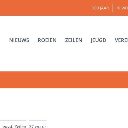
100 JAAR
IK WO
NIEUWS
ROEIEN
ZEILEN
JEUGD
VERE
:
Jeugd
,
Zeilen
37 words