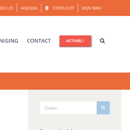
RD LID
AGENDA
STOPLICHT
MIJN BWV
NIGING
CONTACT
ACTUEEL !
Zoeken
naar: