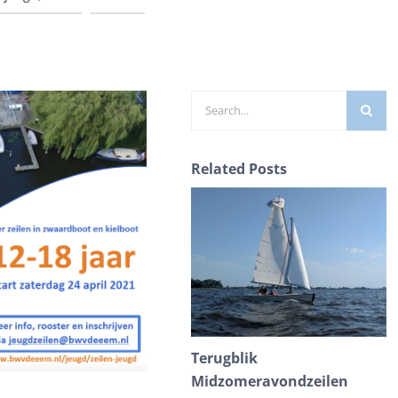
Zoeken
naar:
Related Posts
Terugblik
M
Midzomeravondzeilen
W