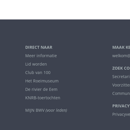
DIRECT NAAR
MAAK K
Meer informatie
welkom@
Lid worden
ZOEK CO
Club van 100
Secretari
Het Roeimuseum
Voorzitte
De rivier de Eem
Communi
KNRB-toertochten
PRIVACY
MIJN BWV
(voor leden)
Privacyv