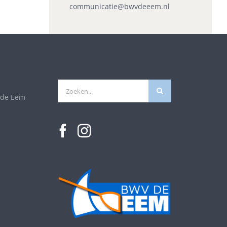
communicatie@bwvdeeem.nl
Zoeken
 de Eem
naar: