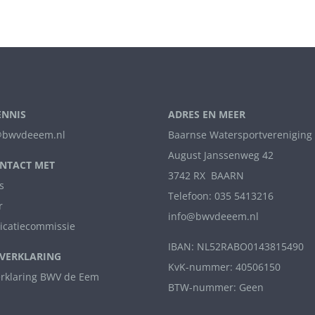
ENNIS
ADRES EN MEER
bwvdeeem.nl
Baarnse Watersportvereniging
August Janssenweg 42
NTACT MET
3742 RX BAARN
s
Telefoon: 035 5413216
r
info@bwvdeeem.nl
catiecommissie
IBAN: NL52RABO0143815490
VERKLARING
KvK-nummer: 40506150
erklaring BWV de Eem
BTW-nummer: Geen