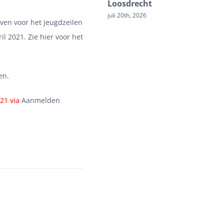
Loosdrecht
H
juli 20th, 2026
me
jven voor het jeugdzeilen
il 2021. Zie hier voor het
en
.
021 via
Aanmelden