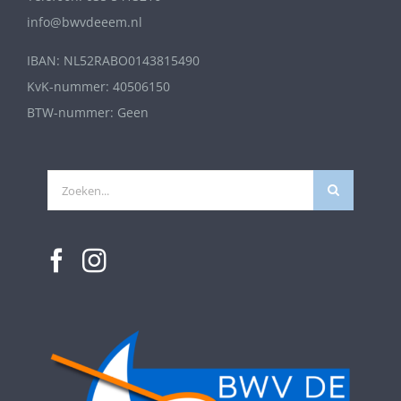
info@bwvdeeem.nl
IBAN: NL52RABO0143815490
KvK-nummer: 40506150
BTW-nummer: Geen
Zoeken
naar: