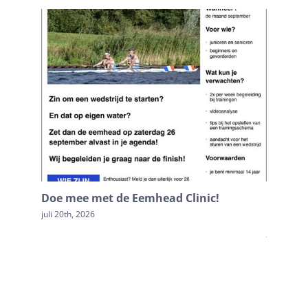
Doe mee met de Eemhead Clinic!
Terugb
Loosdr
juli 20th, 2026
juli 20th, 