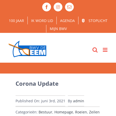
Ga
Facebook
Instagram
E-
naar
mail
inhoud
100 JAAR
IK WORD LID
AGENDA
STOPLICHT
MIJN BWV
Corona Update
Published On: juni 3rd, 2021
By
admin
Categorieën:
Bestuur
,
Homepage
,
Roeien
,
Zeilen