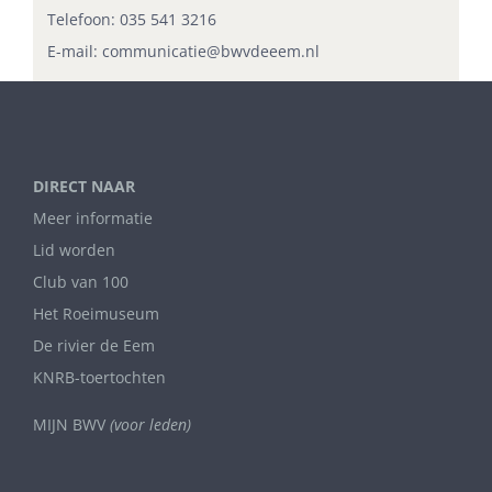
Telefoon:
035 541 3216
E-mail:
communicatie@bwvdeeem.nl
DIRECT NAAR
Meer informatie
Lid worden
Club van 100
Het Roeimuseum
De rivier de Eem
KNRB-toertochten
MIJN BWV
(voor leden)