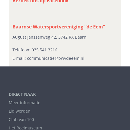
Bezoek ons op Facebook
Baarnse Watersportvereniging “de Eem”
August Janssenweg 42, 3742 RX Baarn
Telefoon:
035 541 3216
E-mail:
communicatie@bwvdeeem.nl
DIRECT NAAR
Meer informatie
Lid worden
Club van 100
Het Roeimuseum