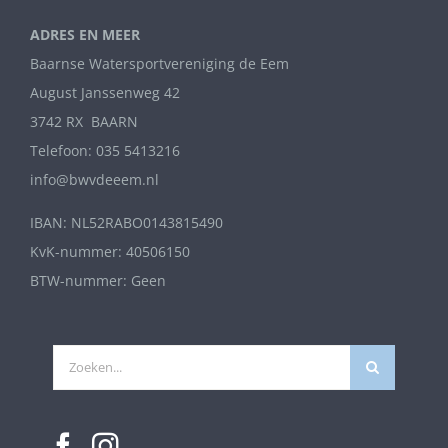
ADRES EN MEER
Baarnse Watersportvereniging de Eem
August Janssenweg 42
3742 RX BAARN
Telefoon: 035 5413216
info@bwvdeeem.nl
IBAN: NL52RABO0143815490
KvK-nummer: 40506150
BTW-nummer: Geen
Zoeken
naar: