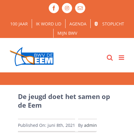
Ga
Facebook
Instagram
E-
naar
mail
inhoud
100 JAAR
IK WORD LID
AGENDA
STOPLICHT
MIJN BWV
De jeugd doet het samen op
de Eem
Published On: juni 8th, 2021
By
admin