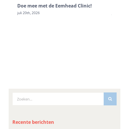
Doe mee met de Eemhead Clinic!
Doop Ku
juli 20th, 2026
juni 16th,
Zoeken
naar:
Recente berichten