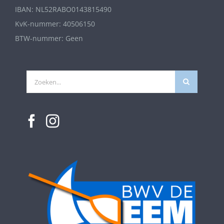
IBAN: NL52RABO0143815490
KvK-nummer: 40506150
BTW-nummer: Geen
Zoeken
naar: