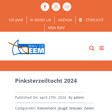
Ga
Facebook
Instagram
E-
naar
mail
inhoud
100 JAAR
IK WORD LID
AGENDA
STOPLICHT
MIJN BWV
Pinksterzeiltocht 2024
Published On: april 27th, 2024
By
admin
Categorieën:
Evenement
,
Jeugd
,
Nieuws
,
Zeilen