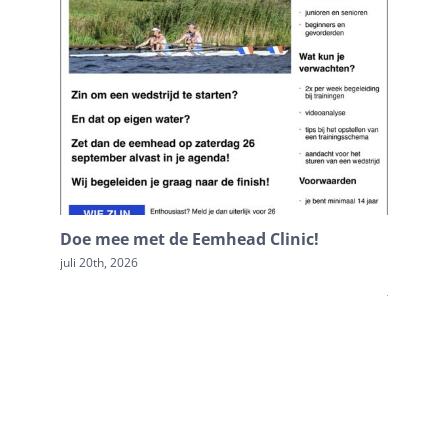
Doe mee met de Eemhead Clinic!
Terugb
Loosdr
juli 20th, 2026
juli 20th, 