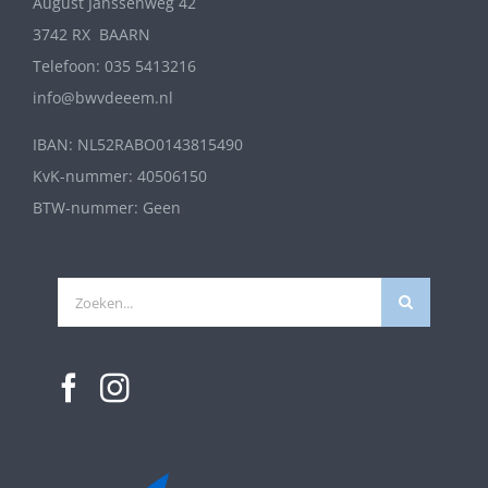
August Janssenweg 42
3742 RX BAARN
Telefoon: 035 5413216
info@bwvdeeem.nl
IBAN: NL52RABO0143815490
KvK-nummer: 40506150
BTW-nummer: Geen
Zoeken
naar: