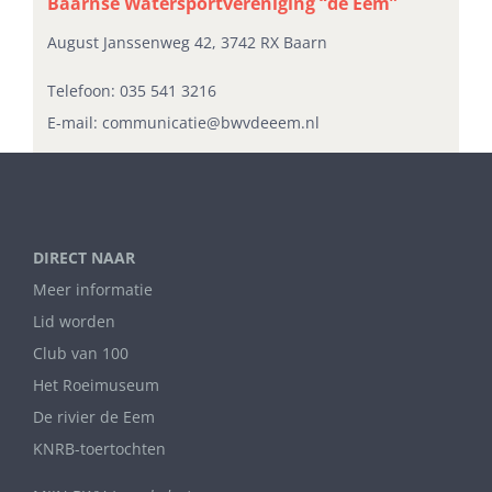
Baarnse Watersportvereniging “de Eem”
August Janssenweg 42, 3742 RX Baarn
Telefoon:
035 541 3216
E-mail:
communicatie@bwvdeeem.nl
DIRECT NAAR
Meer informatie
Lid worden
Club van 100
Het Roeimuseum
De rivier de Eem
KNRB-toertochten