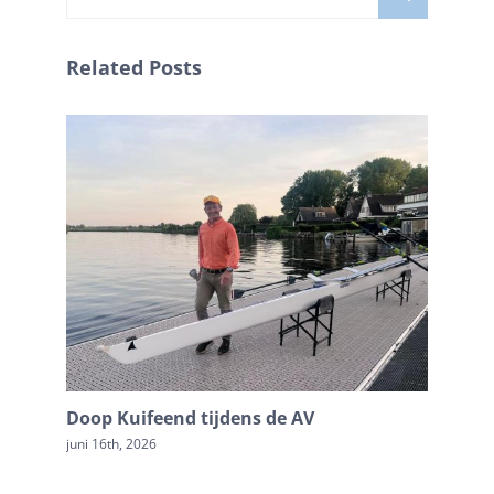
naar:
Related Posts
Doop Kuifeend tijdens de AV
In mem
juni 16th, 2026
april 17th,