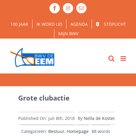
Ga
Facebook
Instagram
E-
naar
mail
inhoud
100 JAAR
IK WORD LID
AGENDA
STOPLICHT
MIJN BWV
Grote clubactie
Published On: juli 8th, 2018
By
Nella de Koster
Categorieën:
Bestuur
,
Homepage
88 words