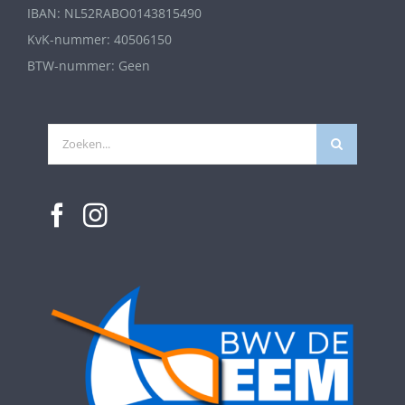
IBAN: NL52RABO0143815490
KvK-nummer: 40506150
BTW-nummer: Geen
Zoeken
naar: