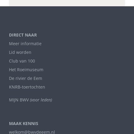
DIRECT NAAR
Meer informatie
Lid worden
Club van 100
Het Roeimuseum
De rivier de Eem
KNRB-toertochten
MIJN BWV
(voor leden)
MAAK KENNIS
welkom@bwvdeeem.nl