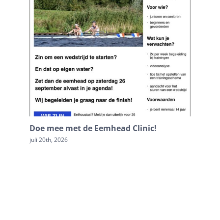
Doe mee met de Eemhead Clinic!
Tussen 
juli 20th, 2026
april 23rd