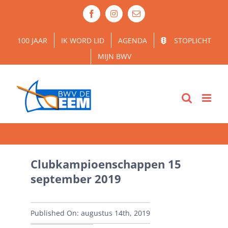
Ga
Facebook
Instagram
E-
naar
mail
inhoud
100 JAAR
IK WORD LID
AGENDA
STOPLICHT
MIJN BWV
Clubkampioenschappen 15
september 2019
Published On: augustus 14th, 2019